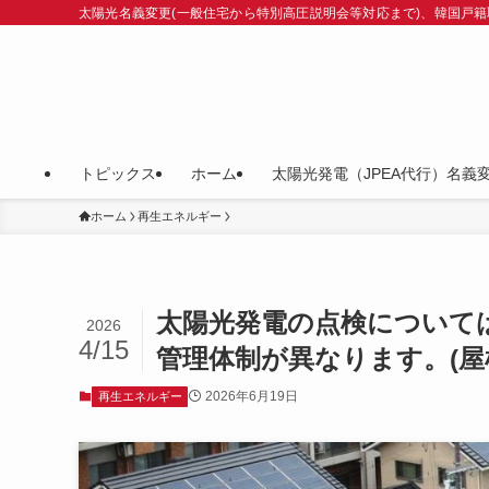
太陽光名義変更(一般住宅から特別高圧説明会等対応まで)、韓国戸籍
トピックス
ホーム
太陽光発電（JPEA代行）名義
ホーム
再生エネルギー
太陽光発電の点検については
2026
4/15
管理体制が異なります。(屋
2026年6月19日
再生エネルギー