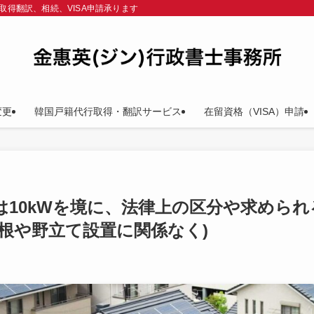
取得翻訳、相続、VISA申請承ります
変更
韓国戸籍代行取得・翻訳サービス
在留資格（VISA）申請
10kWを境に、法律上の区分や求められ
根や野立て設置に関係なく)