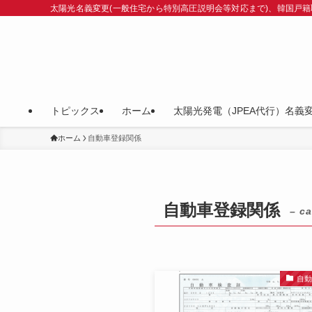
太陽光名義変更(一般住宅から特別高圧説明会等対応まで)、韓国戸籍
トピックス
ホーム
太陽光発電（JPEA代行）名義
ホーム
自動車登録関係
自動車登録関係
– ca
自