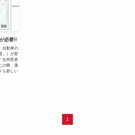
必要!!
、自動車の
置」）が変
「住所変更
この際、運
トも新しい
1