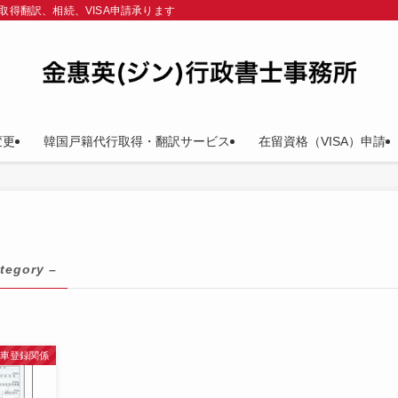
取得翻訳、相続、VISA申請承ります
変更
韓国戸籍代行取得・翻訳サービス
在留資格（VISA）申請
tegory –
動車登録関係