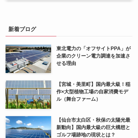
新着ブログ
東北電力の「オフサイトPPA」が
企業のクリーン電力調達を加速さ
せる理由
【宮城・美里町】国内最大級！稲
作×大型植物工場の自家消費モデ
ル（舞台ファーム）
【仙台市太白区・秋保の太陽光最
新動向】国内最大級の巨大構想と
ゴルフ場跡地の現状とは？